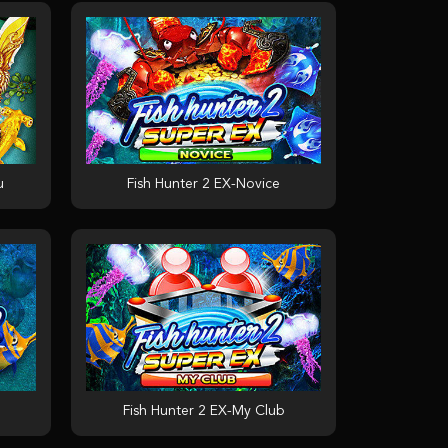
u
Fish Hunter 2 EX-Novice
Fish Hunter 2 EX-My Club