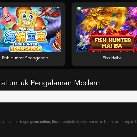
Fish Hunter Spongebob
Fish Haiba
tal untuk Pengalaman Modern
adirkan berbagai
game online, fitur interaktif, dan konten seru
dalam satu tempat.