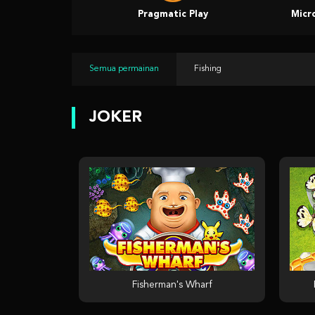
Pragmatic Play
Micr
Semua permainan
Fishing
JOKER
Fisherman's Wharf