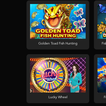
Golden Toad Fish Hunting
Fi
Lucky Wheel
F