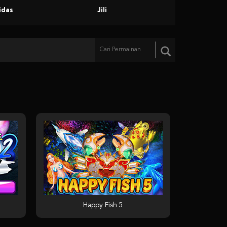
idas
Jili
Gemini
Happy Fish 5